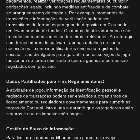
pagamentos, realizar verificações regulamentares ou cumprir
obrigações legais, incluindo medidas antifraude e de combate
ao branqueamento de capitais. Por exemplo, montantes de
transações e informações de verificação podem ser
transmitidos de forma segura quando deposita em € ou pede
um levantamento de fundos. Os dados do utilizador nunca são
trocados com anunciantes ou terceiros irrelevantes. Ao interagir
com fornecedores de software, apenas detalhes de conta
necessários – como identificadores únicos ou registos de
sessão – são divulgados para garantir que os serviços de jogo
funcionam de forma otimizada e que os ganhos e perdas são
registados com precisão.
Dados Partilhados para Fins Regulamentares:
A atividade de jogo, informação de identificação pessoal e
registos de transações podem ser enviados a organismos de
licenciamento ou reguladores governamentais para cumprir as
regras de Portugal. Isto ajuda a garantir que os jogadores estão
seguros e que os impostos são pagos.
Gestão do Fluxo de Informação:
Para limitar os dados partilhados com parceiros, reveja