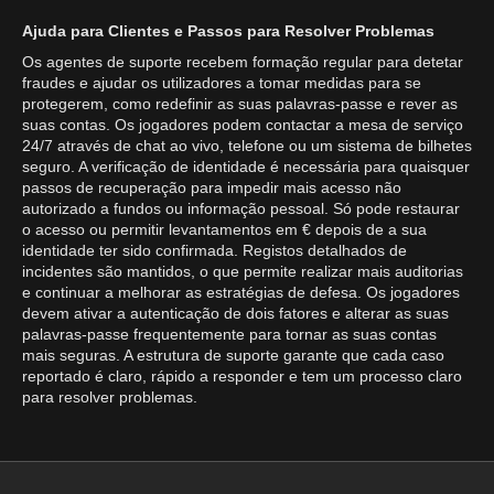
Ajuda para Clientes e Passos para Resolver Problemas
Os agentes de suporte recebem formação regular para detetar
fraudes e ajudar os utilizadores a tomar medidas para se
protegerem, como redefinir as suas palavras-passe e rever as
suas contas. Os jogadores podem contactar a mesa de serviço
24/7 através de chat ao vivo, telefone ou um sistema de bilhetes
seguro. A verificação de identidade é necessária para quaisquer
passos de recuperação para impedir mais acesso não
autorizado a fundos ou informação pessoal. Só pode restaurar
o acesso ou permitir levantamentos em € depois de a sua
identidade ter sido confirmada. Registos detalhados de
incidentes são mantidos, o que permite realizar mais auditorias
e continuar a melhorar as estratégias de defesa. Os jogadores
devem ativar a autenticação de dois fatores e alterar as suas
palavras-passe frequentemente para tornar as suas contas
mais seguras. A estrutura de suporte garante que cada caso
reportado é claro, rápido a responder e tem um processo claro
para resolver problemas.