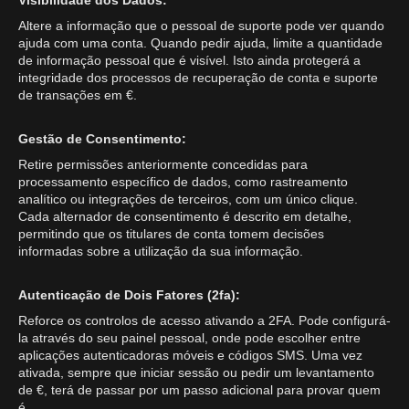
Altere a informação que o pessoal de suporte pode ver quando
ajuda com uma conta. Quando pedir ajuda, limite a quantidade
de informação pessoal que é visível. Isto ainda protegerá a
integridade dos processos de recuperação de conta e suporte
de transações em €.
Gestão de Consentimento:
Retire permissões anteriormente concedidas para
processamento específico de dados, como rastreamento
analítico ou integrações de terceiros, com um único clique.
Cada alternador de consentimento é descrito em detalhe,
permitindo que os titulares de conta tomem decisões
informadas sobre a utilização da sua informação.
Autenticação de Dois Fatores (2fa):
Reforce os controlos de acesso ativando a 2FA. Pode configurá-
la através do seu painel pessoal, onde pode escolher entre
aplicações autenticadoras móveis e códigos SMS. Uma vez
ativada, sempre que iniciar sessão ou pedir um levantamento
de €, terá de passar por um passo adicional para provar quem
é.