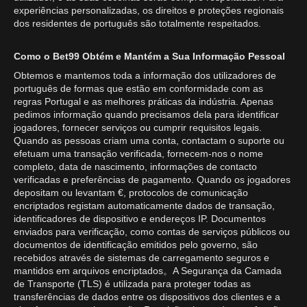
experiências personalizadas, os direitos e proteções regionais
dos residentes de português são totalmente respeitados.
Como o Bet99 Obtém e Mantém a Sua Informação Pessoal
Obtemos e mantemos toda a informação dos utilizadores de
português de formas que estão em conformidade com as
regras Portugal e as melhores práticas da indústria. Apenas
pedimos informação quando precisamos dela para identificar
jogadores, fornecer serviços ou cumprir requisitos legais.
Quando as pessoas criam uma conta, contactam o suporte ou
efetuam uma transação verificada, fornecem-nos o nome
completo, data de nascimento, informações de contacto
verificadas e preferências de pagamento. Quando os jogadores
depositam ou levantam €, protocolos de comunicação
encriptados registam automaticamente dados de transação,
identificadores de dispositivo e endereços IP. Documentos
enviados para verificação, como contas de serviços públicos ou
documentos de identificação emitidos pelo governo, são
recebidos através de sistemas de carregamento seguros e
mantidos em arquivos encriptados。A Segurança da Camada
de Transporte (TLS) é utilizada para proteger todas as
transferências de dados entre os dispositivos dos clientes e a