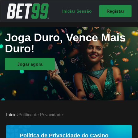
Iniciar Sessão
Registar
Joga Duro, Vence Mais
Duro!
Jogar agora
Início
Política de Privacidade
Política de Privacidade do Casino