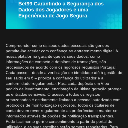
Bet99 Garantindo a Segurança dos
Dados dos Jogadores e uma
Experiência de Jogo Segura
Compreender como os seus dados pessoais são geridos
permite-lhe aceder com confiança ao entretenimento digital. A
nossa plataforma garante que os seus dados, como
informações de contacto e detalhes de transações, são
processados de acordo com os rigorosos requisitos Portugal.
Cada passo – desde a verificação de identidade até à gestão do
seu saldo em € – prioriza a confiança do utilizador e a
conformidade regulamentar. Para cada depósito em € ou
pedido de levantamento, encriptação de última geração protege
as entradas sensíveis. O acesso a todos os registos
armazenados é estritamente limitado a pessoal autorizado com
protocolos de monitorização rigorosos. Todos os titulares de
conta devem rever regularmente as preferências e manter-se
informados através de opções de notificação transparentes.
Pode facilmente gerir o consentimento a partir do portal do
utilizador, e as suas escolhas serão sempre respeitadas. Para