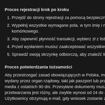
Proces rejestracji krok po kroku
Przejdź do strony rejestracji za pomocą bezpieczn
Wypełnij wszystkie wymagane pola, w tym imię i n
komórkowego.
Aby zapewnić płynność transakcji, wybierz zł z list
Przed wysłaniem musisz zaakceptować wszystkie z
Sprawdź swoją skrzynkę odbiorczą, aby znaleźć lin
Proces potwierdzania tożsamości
Aby przestrzegać zasad obowiązujących w Polska, mu
wydany przez organ rządowy, taki jak paszport lub p
media z ostatnich 90 dni. Przesyłane dokumenty mus
przetwarzania jest różny, ale zwykle wynosi od 24 do
Użytkownicy otrzymują e-mail, gdy wniosek zostanie z