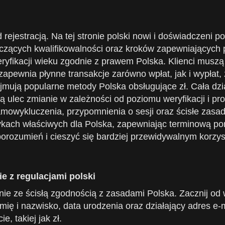
rejestracją. Na tej stronie polski nowi i doświadczeni 
ących kwalifikowalności oraz kroków zapewniających pł
ryfikacji wieku zgodnie z prawem Polska. Klienci muszą
apewnia płynne transakcje zarówno wpłat, jak i wypłat, 
ejmują popularne metody Polska obsługujące zł. Cała d
gą ulec zmianie w zależności od poziomu weryfikacji i 
owykluczenia, przypomnienia o sesji oraz ścisłe zasady
ykach właściwych dla Polska, zapewniając terminową pomo
ozumień i cieszyć się bardziej przewidywalnym korzysta
e z regulacjami polski
nie ze ścisłą zgodnością z zasadami Polska. Zacznij od w
mię i nazwisko, data urodzenia oraz działający adres e-
e, takiej jak zł.