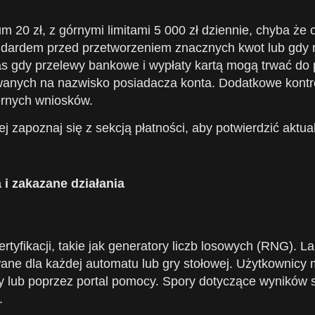
20 zł, z górnymi limitami 5 000 zł dziennie, chyba że ok
dardem przed przetworzeniem znacznych kwot lub gdy r
as gdy przelewy bankowe i wypłaty kartą mogą trwać do p
anych na nazwisko posiadacza konta. Dodatkowe kontr
ernych wniosków.
 zapoznaj się z sekcją płatności, aby potwierdzić aktu
i zakazane działania
fikacji, takie jak generatory liczb losowych (RNG). Lab
wane dla każdej automatu lub gry stołowej. Użytkownicy
 lub poprzez portal pomocy. Spory dotyczące wyników s
.