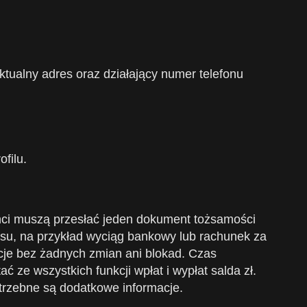
ktualny adres oraz działający numer telefonu
filu.
enci muszą przesłać jeden dokument tożsamości
esu, na przykład wyciąg bankowy lub rachunek za
cje bez żadnych zmian ani blokad. Czas
 ze wszystkich funkcji wpłat i wypłat salda zł.
otrzebne są dodatkowe informacje.