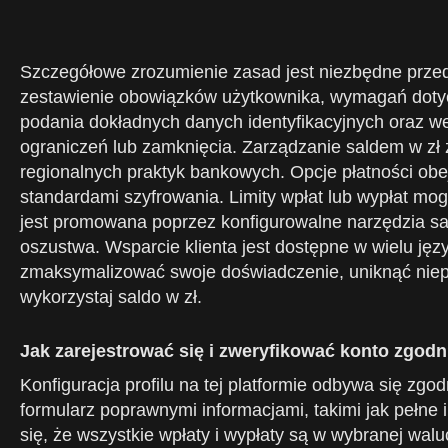
Szczegółowe zrozumienie zasad jest niezbędne przed 
zestawienie obowiązków użytkownika, wymagań dotycz
podania dokładnych danych identyfikacyjnych oraz we
ograniczeń lub zamknięcia. Zarządzanie saldem w zł z
regionalnych praktyk bankowych. Opcje płatności ob
standardami szyfrowania. Limity wpłat lub wypłat mo
jest promowana poprzez konfigurowalne narzędzia sam
oszustwa. Wsparcie klienta jest dostępne w wielu jęz
zmaksymalizować swoje doświadczenie, uniknąć niepor
wykorzystaj saldo w zł.
Jak zarejestrować się i zweryfikować konto zgodni
Konfiguracja profilu na tej platformie odbywa się zgod
formularz poprawnymi informacjami, takimi jak pełne i
się, że wszystkie wpłaty i wypłaty są w wybranej waluci