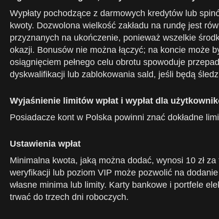
Wypłaty pochodzące z darmowych kredytów lub spinów
kwoty. Dozwolona wielkość zakładu na rundę jest rów
przyznanych na ukończenie, ponieważ wszelkie środ
okazji. Bonusów nie można łączyć; na koncie może by
osiągnięciem pełnego celu obrotu spowoduje przepa
dyskwalifikacji lub zablokowania sald, jeśli będą śled
Wyjaśnienie limitów wpłat i wypłat dla użytkowni
Posiadacze kont w Polska powinni znać dokładne limi
Ustawienia wpłat
Minimalna kwota, jaką można dodać, wynosi 10 zł za 
weryfikacji lub poziom VIP może pozwolić na dodanie 
własne minima lub limity. Karty bankowe i portfele
trwać do trzech dni roboczych.