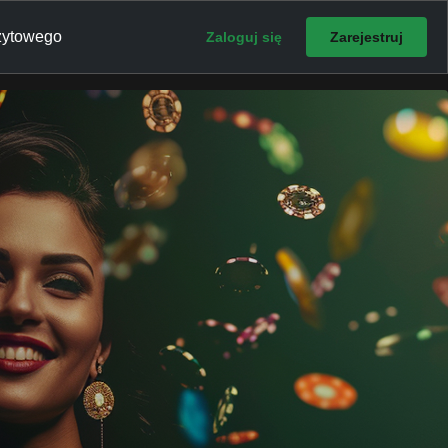
zytowego
Zaloguj się
Zarejestruj