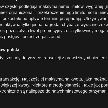
 często podlegają maksymalnemu limitowi wygranej (np.
nież ograniczona – przekroczenie tego limitu może uniew
ki pozostałe po upływie terminu przepadają. Utrzymywa
ć aktywna tylko jedna nagroda, chyba że wyraźnie zezwo
dek pozostałych kwot promocyjnych. Użytkownicy mogą 
zić postępy i przestrzegać zasad.
ków polski
ty i zasady dotyczące transakcji z prawdziwymi pienięd
transakcję. Najczęściej maksymalna kwota, jaką można 
większej kwoty. Niektóre metody płatności, takie jak por
 elektroniczne są najlepsze do natychmiastowego otrzym